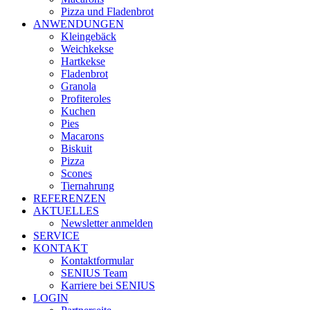
Pizza und Fladenbrot
ANWENDUNGEN
Kleingebäck
Weichkekse
Hartkekse
Fladenbrot
Granola
Profiteroles
Kuchen
Pies
Macarons
Biskuit
Pizza
Scones
Tiernahrung
REFERENZEN
AKTUELLES
Newsletter anmelden
SERVICE
KONTAKT
Kontaktformular
SENIUS Team
Karriere bei SENIUS
LOGIN