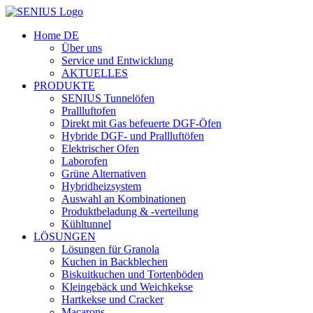
Skip
to
Home DE
content
Über uns
Service und Entwicklung
AKTUELLES
PRODUKTE
SENIUS Tunnelöfen
Prallluftofen
Direkt mit Gas befeuerte DGF-Öfen
Hybride DGF- und Prallluftöfen
Elektrischer Ofen
Laborofen
Grüne Alternativen
Hybridheizsystem
Auswahl an Kombinationen
Produktbeladung & -verteilung
Kühltunnel
LÖSUNGEN
Lösungen für Granola
Kuchen in Backblechen
Biskuitkuchen und Tortenböden
Kleingebäck und Weichkekse
Hartkekse und Cracker
Macarons