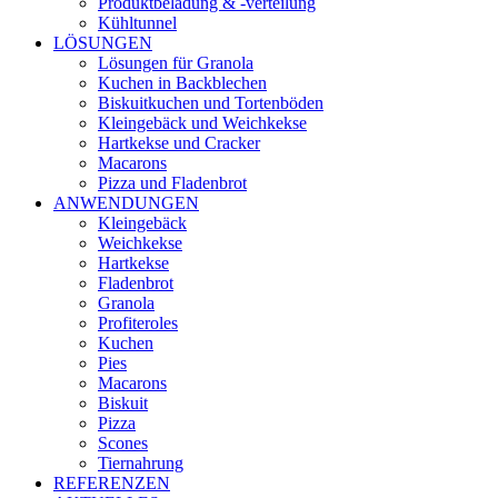
Produktbeladung & -verteilung
Kühltunnel
LÖSUNGEN
Lösungen für Granola
Kuchen in Backblechen
Biskuitkuchen und Tortenböden
Kleingebäck und Weichkekse
Hartkekse und Cracker
Macarons
Pizza und Fladenbrot
ANWENDUNGEN
Kleingebäck
Weichkekse
Hartkekse
Fladenbrot
Granola
Profiteroles
Kuchen
Pies
Macarons
Biskuit
Pizza
Scones
Tiernahrung
REFERENZEN