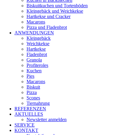
Kuchen in Backblechen
Biskuitkuchen und Tortenböden
Kleingebäck und Weichkekse
Hartkekse und Cracker
Macarons
Pizza und Fladenbrot
ANWENDUNGEN
Kleingebäck
Weichkekse
Hartkekse
Fladenbrot
Granola
Profiteroles
Kuchen
Pies
Macarons
Biskuit
Pizza
Scones
Tiernahrung
REFERENZEN
AKTUELLES
Newsletter anmelden
SERVICE
KONTAKT