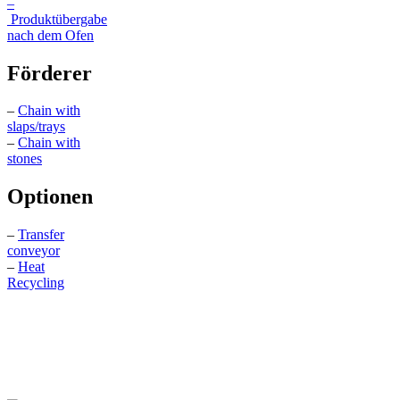
–
Produktübergabe
nach dem Ofen
Förderer
–
Chain with
slaps/trays
–
Chain with
stones
Optionen
–
Transfer
conveyor
–
Heat
Recycling
KONTAKTIEREN
SIE
UNS: