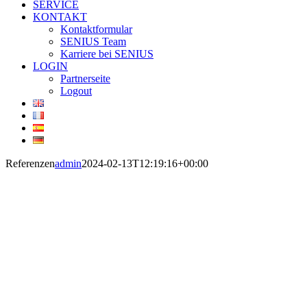
SERVICE
KONTAKT
Kontaktformular
SENIUS Team
Karriere bei SENIUS
LOGIN
Partnerseite
Logout
Referenzen
admin
2024-02-13T12:19:16+00:00
SENIUS
Referenzen
SENIUS Equipment
hat über die letzten
Jahre mehr als 75
Ofenbacklinien in
unterschiedlichen
Kombinationen an