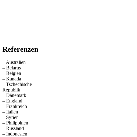
verschiedene Orte
geliefert und dort
aufgebaut.
Kontaktieren Sie
uns, wenn Sie mehr
Informationen hierzu
wünschen.
Referenzen
– Australien
– Belarus
– Belgien
– Kanada
– Tschechische
Republik
– Dänemark
– England
– Frankreich
– Italien
– Syrien
– Philippinen
– Russland
– Indonesien