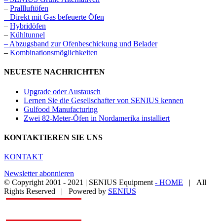
–
Prallluftöfen
– Direkt mit Gas befeuerte Öfen
–
Hybridöfen
–
Kühltunnel
– Abzugsband zur Ofenbeschickung und Belader
–
Kombinationsmöglichkeiten
NEUESTE NACHRICHTEN
Upgrade oder Austausch
Lernen Sie die Gesellschafter von SENIUS kennen
Gulfood Manufacturing
Zwei 82-Meter-Öfen in Nordamerika installiert
KONTAKTIEREN SIE UNS
KONTAKT
Newsletter abonnieren
© Copyright 2001 - 2021 | SENIUS Equipment
- HOME
| All
Rights Reserved | Powered by
SENIUS
Email
LinkedIn
YouTube
Toggle
Sliding
Bar