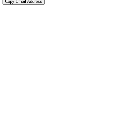
Copy Email Address
Go
to
Top