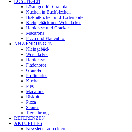
LÖSUNGEN
Lösungen für Granola
Kuchen in Backblechen
Biskuitkuchen und Tortenböden
Kleingebäck und Weichkekse
Hartkekse und Cracker
Macarons
Pizza und Fladenbrot
ANWENDUNGEN
Kleingebäck
Weichkekse
Hartkekse
Fladenbrot
Granola
Profiteroles
Kuchen
Pies
Macarons
Biskuit
Pizza
Scones
Tiernahrung
REFERENZEN
AKTUELLES
Newsletter anmelden