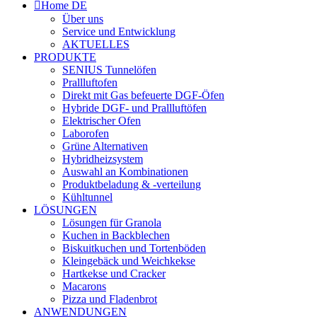
Home DE
Über uns
Service und Entwicklung
AKTUELLES
PRODUKTE
SENIUS Tunnelöfen
Prallluftofen
Direkt mit Gas befeuerte DGF-Öfen
Hybride DGF- und Prallluftöfen
Elektrischer Ofen
Laborofen
Grüne Alternativen
Hybridheizsystem
Auswahl an Kombinationen
Produktbeladung & -verteilung
Kühltunnel
LÖSUNGEN
Lösungen für Granola
Kuchen in Backblechen
Biskuitkuchen und Tortenböden
Kleingebäck und Weichkekse
Hartkekse und Cracker
Macarons
Pizza und Fladenbrot
ANWENDUNGEN