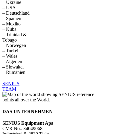
– Ukraine
– USA
– Deutschland
– Spanien
– Mexiko
– Kuba
– Trinidad &
Tobago
– Norwegen
– Turkei
– Wales
– Algerien
– Slowakei
– Rumänien
SENIUS
TEAM
DAS UNTERNEHMEN
SENIUS Equipment Aps
CVR No.: 34049068
Industrivej 6, 8830 Tjele