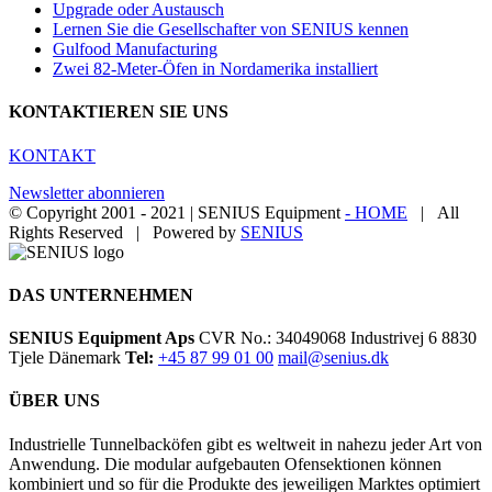
Upgrade oder Austausch
Lernen Sie die Gesellschafter von SENIUS kennen
Gulfood Manufacturing
Zwei 82-Meter-Öfen in Nordamerika installiert
KONTAKTIEREN SIE UNS
KONTAKT
Newsletter abonnieren
© Copyright 2001 - 2021 | SENIUS Equipment
- HOME
| All
Rights Reserved | Powered by
SENIUS
Email
LinkedIn
YouTube
Toggle
Sliding
Bar
DAS UNTERNEHMEN
Area
SENIUS Equipment Aps
CVR No.: 34049068 Industrivej 6 8830
Tjele Dänemark
Tel:
+45 87 99 01 00
mail@senius.dk
ÜBER UNS
Industrielle Tunnelbacköfen gibt es weltweit in nahezu jeder Art von
Anwendung. Die modular aufgebauten Ofensektionen können
kombiniert und so für die Produkte des jeweiligen Marktes optimiert