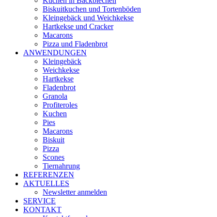
Kuchen in Backblechen
Biskuitkuchen und Tortenböden
Kleingebäck und Weichkekse
Hartkekse und Cracker
Macarons
Pizza und Fladenbrot
ANWENDUNGEN
Kleingebäck
Weichkekse
Hartkekse
Fladenbrot
Granola
Profiteroles
Kuchen
Pies
Macarons
Biskuit
Pizza
Scones
Tiernahrung
REFERENZEN
AKTUELLES
Newsletter anmelden
SERVICE
KONTAKT