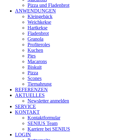
Pizza und Fladenbrot
ANWENDUNGEN
Kleingebäck
Weichkekse
Hartkekse
Fladenbrot
Granola
Profiteroles
Kuchen
Pies
Macarons
Biskuit
Pizza
Scones
Tiernahrung
REFERENZEN
AKTUELLES
Newsletter anmelden
SERVICE
KONTAKT
Kontaktformular
SENIUS Team
Karriere bei SENIUS
LOGIN