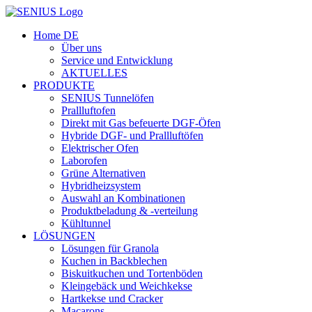
Skip
to
Home DE
content
Über uns
Service und Entwicklung
AKTUELLES
PRODUKTE
SENIUS Tunnelöfen
Prallluftofen
Direkt mit Gas befeuerte DGF-Öfen
Hybride DGF- und Prallluftöfen
Elektrischer Ofen
Laborofen
Grüne Alternativen
Hybridheizsystem
Auswahl an Kombinationen
Produktbeladung & -verteilung
Kühltunnel
LÖSUNGEN
Lösungen für Granola
Kuchen in Backblechen
Biskuitkuchen und Tortenböden
Kleingebäck und Weichkekse
Hartkekse und Cracker
Macarons