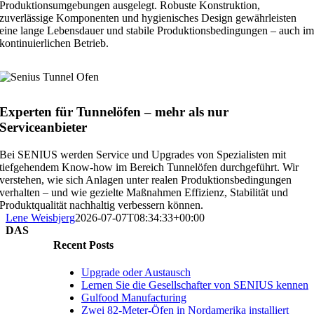
Produktionsumgebungen ausgelegt. Robuste Konstruktion,
zuverlässige Komponenten und hygienisches Design gewährleisten
eine lange Lebensdauer und stabile Produktionsbedingungen – auch i
kontinuierlichen Betrieb.
Experten für Tunnelöfen – mehr als nur
Serviceanbieter
Bei SENIUS werden Service und Upgrades von Spezialisten mit
tiefgehendem Know-how im Bereich Tunnelöfen durchgeführt. Wir
verstehen, wie sich Anlagen unter realen Produktionsbedingungen
verhalten – und wie gezielte Maßnahmen Effizienz, Stabilität und
Produktqualität nachhaltig verbessern können.
Lene Weisbjerg
2026-07-07T08:34:33+00:00
DAS
Recent Posts
Upgrade oder Austausch
Lernen Sie die Gesellschafter von SENIUS kennen
Gulfood Manufacturing
Zwei 82-Meter-Öfen in Nordamerika installiert