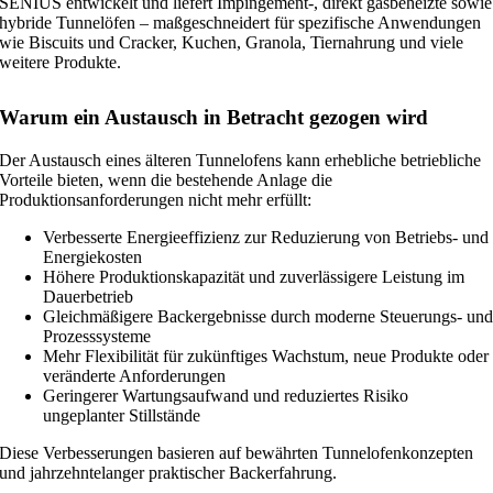
SENIUS entwickelt und liefert Impingement-, direkt gasbeheizte sowie
hybride Tunnelöfen – maßgeschneidert für spezifische Anwendungen
wie Biscuits und Cracker, Kuchen, Granola, Tiernahrung und viele
weitere Produkte.
Warum ein Austausch in Betracht gezogen wird
Der Austausch eines älteren Tunnelofens kann erhebliche betriebliche
Vorteile bieten, wenn die bestehende Anlage die
Produktionsanforderungen nicht mehr erfüllt:
Verbesserte Energieeffizienz zur Reduzierung von Betriebs- und
Energiekosten
Höhere Produktionskapazität und zuverlässigere Leistung im
Dauerbetrieb
Gleichmäßigere Backergebnisse durch moderne Steuerungs- un
Prozesssysteme
Mehr Flexibilität für zukünftiges Wachstum, neue Produkte oder
veränderte Anforderungen
Geringerer Wartungsaufwand und reduziertes Risiko
ungeplanter Stillstände
Diese Verbesserungen basieren auf bewährten Tunnelofenkonzepten
und jahrzehntelanger praktischer Backerfahrung.