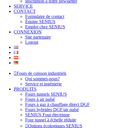
Inscription à notre newsletter
SERVICE
CONTACT
Formulaire de contact
Équipe SENIUS
Emploi chez SENIUS
CONNEXION
Site partenaire
Logout
Fours de cuisson industriels
Qui sommes-nous?
Service et ingénierie
PRODUITS
Fours tunnels SENIUS
Fours à air pulsé
Fours à gaz à chauffage direct DGF
Fours hybrides DGF/air pulsé
SENIUS Four électrique
Four tunnel à échelle réduite
Options écologiques SENIUS