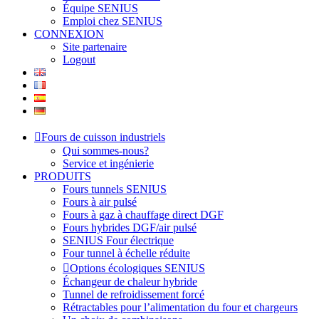
Équipe SENIUS
Emploi chez SENIUS
CONNEXION
Site partenaire
Logout
Fours de cuisson industriels
Qui sommes-nous?
Service et ingénierie
PRODUITS
Fours tunnels SENIUS
Fours à air pulsé
Fours à gaz à chauffage direct DGF
Fours hybrides DGF/air pulsé
SENIUS Four électrique
Four tunnel à échelle réduite
Options écologiques SENIUS
Échangeur de chaleur hybride
Tunnel de refroidissement forcé
Rétractables pour l’alimentation du four et chargeurs