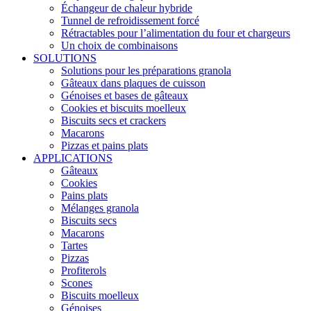
Échangeur de chaleur hybride
Tunnel de refroidissement forcé
Rétractables pour l’alimentation du four et chargeurs
Un choix de combinaisons
SOLUTIONS
Solutions pour les préparations granola
Gâteaux dans plaques de cuisson
Génoises et bases de gâteaux
Cookies et biscuits moelleux
Biscuits secs et crackers
Macarons
Pizzas et pains plats
APPLICATIONS
Gâteaux
Cookies
Pains plats
Mélanges granola
Biscuits secs
Macarons
Tartes
Pizzas
Profiterols
Scones
Biscuits moelleux
Génoises