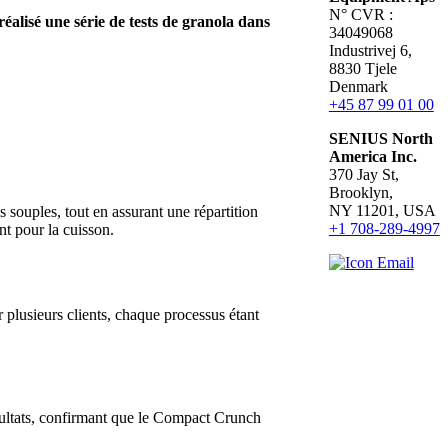
N° CVR :
alisé une série de tests de granola dans
34049068
Industrivej 6,
8830 Tjele
Denmark
+45 87 99 01 00
SENIUS North
America Inc
.
370 Jay St,
Brooklyn,
NY 11201, USA
 souples, tout en assurant une répartition
+1 708-289-4997
nt pour la cuisson.
r plusieurs clients, chaque processus étant
résultats, confirmant que le Compact Crunch