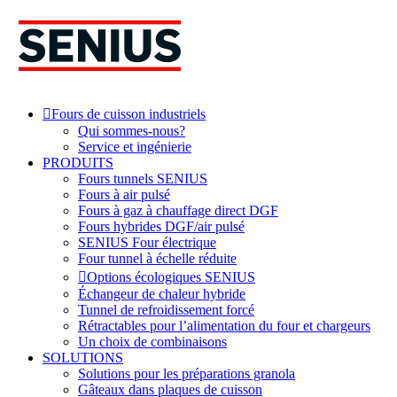
Skip
to
content
Fours de cuisson industriels
Qui sommes-nous?
Service et ingénierie
PRODUITS
Fours tunnels SENIUS
Fours à air pulsé
Fours à gaz à chauffage direct DGF
Fours hybrides DGF/air pulsé
SENIUS Four électrique
Four tunnel à échelle réduite
Options écologiques SENIUS
Échangeur de chaleur hybride
Tunnel de refroidissement forcé
Rétractables pour l’alimentation du four et chargeurs
Un choix de combinaisons
SOLUTIONS
Solutions pour les préparations granola
Gâteaux dans plaques de cuisson