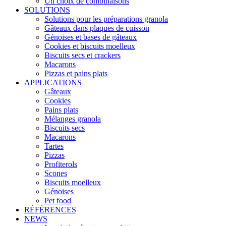
Un choix de combinaisons
SOLUTIONS
Solutions pour les préparations granola
Gâteaux dans plaques de cuisson
Génoises et bases de gâteaux
Cookies et biscuits moelleux
Biscuits secs et crackers
Macarons
Pizzas et pains plats
APPLICATIONS
Gâteaux
Cookies
Pains plats
Mélanges granola
Biscuits secs
Macarons
Tartes
Pizzas
Profiterols
Scones
Biscuits moelleux
Génoises
Pet food
RÉFÉRENCES
NEWS