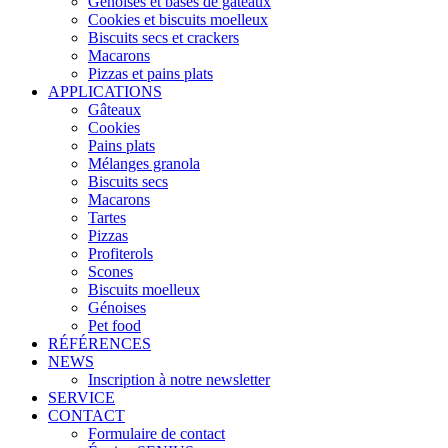
Génoises et bases de gâteaux
Cookies et biscuits moelleux
Biscuits secs et crackers
Macarons
Pizzas et pains plats
APPLICATIONS
Gâteaux
Cookies
Pains plats
Mélanges granola
Biscuits secs
Macarons
Tartes
Pizzas
Profiterols
Scones
Biscuits moelleux
Génoises
Pet food
RÉFÉRENCES
NEWS
Inscription à notre newsletter
SERVICE
CONTACT
Formulaire de contact