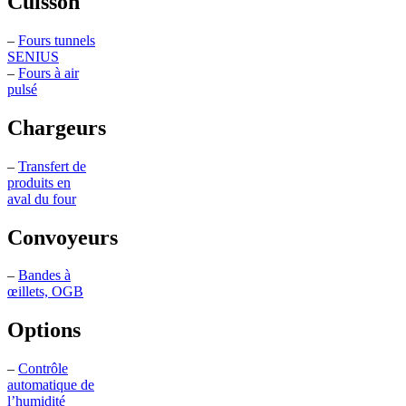
Cuisson
–
Fours tunnels
SENIUS
–
Fours à air
pulsé
Chargeurs
–
Transfert de
produits en
aval du four
Convoyeurs
–
Bandes à
œillets, OGB
Options
–
Contrôle
automatique de
l’humidité