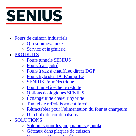
Skip
to
content
Fours de cuisson industriels
Qui sommes-nous?
Service et ingénierie
PRODUITS
Fours tunnels SENIUS
Fours à air pulsé
Fours à gaz à chauffage direct DGF
Fours hybrides DGF/air pulsé
SENIUS Four électrique
Four tunnel à échelle réduite
Options écologiques SENIUS
Échangeur de chaleur hybride
Tunnel de refroidissement forcé
Rétractables pour l’alimentation du four et chargeurs
Un choix de combinaisons
SOLUTIONS
Solutions pour les préparations granola
Gâteaux dans plaques de cuisson