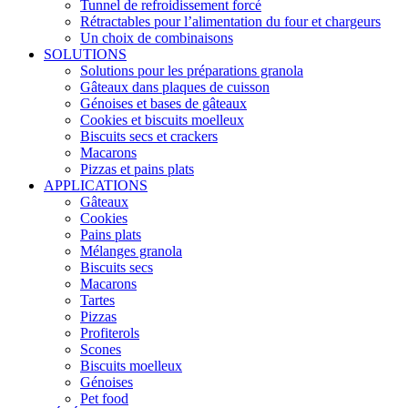
Tunnel de refroidissement forcé
Rétractables pour l’alimentation du four et chargeurs
Un choix de combinaisons
SOLUTIONS
Solutions pour les préparations granola
Gâteaux dans plaques de cuisson
Génoises et bases de gâteaux
Cookies et biscuits moelleux
Biscuits secs et crackers
Macarons
Pizzas et pains plats
APPLICATIONS
Gâteaux
Cookies
Pains plats
Mélanges granola
Biscuits secs
Macarons
Tartes
Pizzas
Profiterols
Scones
Biscuits moelleux
Génoises
Pet food