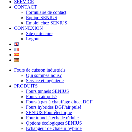
SERVICE
CONTACT
Formulaire de contact
Équipe SENIUS
Emploi chez SENIUS
CONNEXION
Site partenaire
Logout
Fours de cuisson industriels
Qui sommes-nous?
Service et ingénierie
PRODUITS
Fours tunnels SENIUS
Fours à air pulsé
Fours à gaz à chauffage direct DGF
Fours hybrides DGF/air pulsé
SENIUS Four électrique
Four tunnel à échelle réduite
Options écologiques SENIUS
Échangeur de chaleur hybride