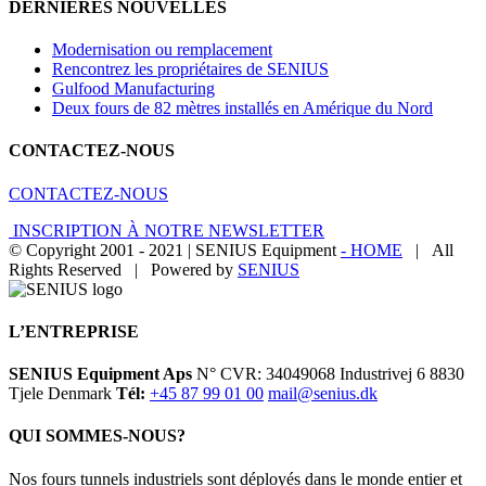
DERNIÈRES NOUVELLES
Modernisation ou remplacement
Rencontrez les propriétaires de SENIUS
Gulfood Manufacturing
Deux fours de 82 mètres installés en Amérique du Nord
CONTACTEZ-NOUS
CONTACTEZ-NOUS
INSCRIPTION À NOTRE NEWSLETTER
© Copyright 2001 - 2021 | SENIUS Equipment
- HOME
| All
Rights Reserved | Powered by
SENIUS
Email
LinkedIn
YouTube
Toggle
Sliding
Bar
L’ENTREPRISE
Area
SENIUS Equipment Aps
N° CVR: 34049068 Industrivej 6 8830
Tjele Denmark
Tél:
+45 87 99 01 00
mail@senius.dk
QUI SOMMES-NOUS?
Nos fours tunnels industriels sont déployés dans le monde entier et