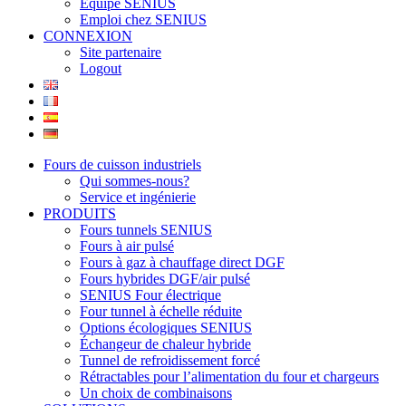
Équipe SENIUS
Emploi chez SENIUS
CONNEXION
Site partenaire
Logout
Fours de cuisson industriels
Qui sommes-nous?
Service et ingénierie
PRODUITS
Fours tunnels SENIUS
Fours à air pulsé
Fours à gaz à chauffage direct DGF
Fours hybrides DGF/air pulsé
SENIUS Four électrique
Four tunnel à échelle réduite
Options écologiques SENIUS
Échangeur de chaleur hybride
Tunnel de refroidissement forcé
Rétractables pour l’alimentation du four et chargeurs
Un choix de combinaisons