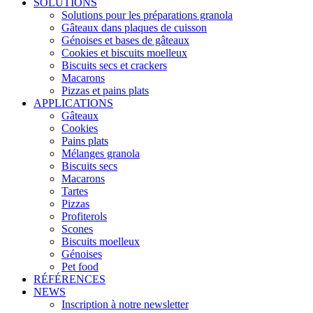
SOLUTIONS
Solutions pour les préparations granola
Gâteaux dans plaques de cuisson
Génoises et bases de gâteaux
Cookies et biscuits moelleux
Biscuits secs et crackers
Macarons
Pizzas et pains plats
APPLICATIONS
Gâteaux
Cookies
Pains plats
Mélanges granola
Biscuits secs
Macarons
Tartes
Pizzas
Profiterols
Scones
Biscuits moelleux
Génoises
Pet food
RÉFÉRENCES
NEWS
Inscription à notre newsletter