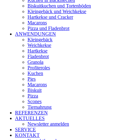
Kuchen in Backblechen
Biskuitkuchen und Tortenböden
Kleingebäck und Weichkekse
Hartkekse und Cracker
Macarons
Pizza und Fladenbrot
ANWENDUNGEN
Kleingebäck
Weichkekse
Hartkekse
Fladenbrot
Granola
Profiteroles
Kuchen
Pies
Macarons
Biskuit
Pizza
Scones
Tiernahrung
REFERENZEN
AKTUELLES
Newsletter anmelden
SERVICE
KONTAKT