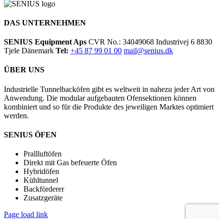
Email
LinkedIn
YouTube
Toggle
Sliding
Bar
DAS UNTERNEHMEN
Area
SENIUS Equipment Aps
CVR No.: 34049068 Industrivej 6 8830
Tjele Dänemark
Tel:
+45 87 99 01 00
mail@senius.dk
ÜBER UNS
Industrielle Tunnelbacköfen gibt es weltweit in nahezu jeder Art von
Anwendung. Die modular aufgebauten Ofensektionen können
kombiniert und so für die Produkte des jeweiligen Marktes optimiert
werden.
SENIUS ÖFEN
Prallluftöfen
Direkt mit Gas befeuerte Öfen
Hybridöfen
Kühltunnel
Backförderer
Zusatzgeräte
Page load link