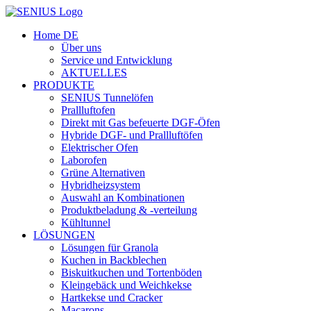
Skip
to
Home DE
content
Über uns
Service und Entwicklung
AKTUELLES
PRODUKTE
SENIUS Tunnelöfen
Prallluftofen
Direkt mit Gas befeuerte DGF-Öfen
Hybride DGF- und Prallluftöfen
Elektrischer Ofen
Laborofen
Grüne Alternativen
Hybridheizsystem
Auswahl an Kombinationen
Produktbeladung & -verteilung
Kühltunnel
LÖSUNGEN
Lösungen für Granola
Kuchen in Backblechen
Biskuitkuchen und Tortenböden
Kleingebäck und Weichkekse
Hartkekse und Cracker
Macarons