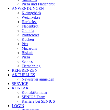
Pizza und Fladenbrot
ANWENDUNGEN
Kleingebäck
Weichkekse
Hartkekse
Fladenbrot
Granola
Profiteroles
Kuchen
Pies
Macarons
Biskuit
Pizza
Scones
Tiernahrung
REFERENZEN
AKTUELLES
Newsletter anmelden
SERVICE
KONTAKT
Kontaktformular
SENIUS Team
Karriere bei SENIUS
LOGIN