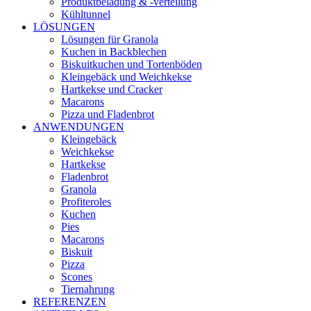
Produktbeladung & -verteilung
Kühltunnel
LÖSUNGEN
Lösungen für Granola
Kuchen in Backblechen
Biskuitkuchen und Tortenböden
Kleingebäck und Weichkekse
Hartkekse und Cracker
Macarons
Pizza und Fladenbrot
ANWENDUNGEN
Kleingebäck
Weichkekse
Hartkekse
Fladenbrot
Granola
Profiteroles
Kuchen
Pies
Macarons
Biskuit
Pizza
Scones
Tiernahrung
REFERENZEN