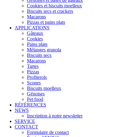
Génoises et bases de gâteaux
Cookies et biscuits moelleux
Biscuits secs et crackers
Macarons
Pizzas et pains plats
APPLICATIONS
Gâteaux
Cookies
Pains plats
Mélanges granola
Biscuits secs
Macarons
Tartes
Pizzas
Profiterols
Scones
Biscuits moelleux
Génoises
Pet food
RÉFÉRENCES
NEWS
Inscription à notre newsletter
SERVICE
CONTACT
Formulaire de contact