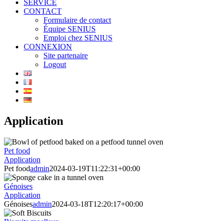
SERVICE
CONTACT
Formulaire de contact
Équipe SENIUS
Emploi chez SENIUS
CONNEXION
Site partenaire
Logout
Application
Pet food
Application
Pet food
admin
2024-03-19T11:22:31+00:00
Génoises
Application
Génoises
admin
2024-03-18T12:20:17+00:00