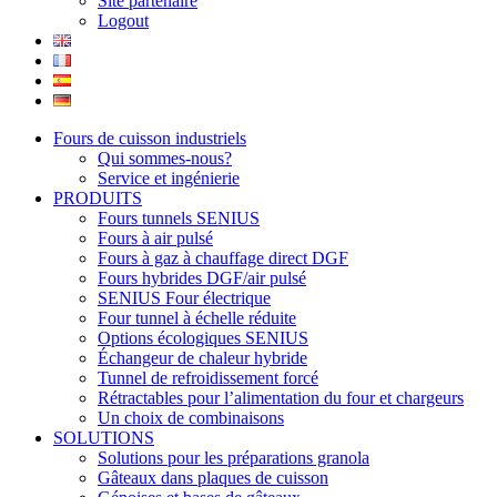
Site partenaire
Logout
Fours de cuisson industriels
Qui sommes-nous?
Service et ingénierie
PRODUITS
Fours tunnels SENIUS
Fours à air pulsé
Fours à gaz à chauffage direct DGF
Fours hybrides DGF/air pulsé
SENIUS Four électrique
Four tunnel à échelle réduite
Options écologiques SENIUS
Échangeur de chaleur hybride
Tunnel de refroidissement forcé
Rétractables pour l’alimentation du four et chargeurs
Un choix de combinaisons
SOLUTIONS
Solutions pour les préparations granola
Gâteaux dans plaques de cuisson