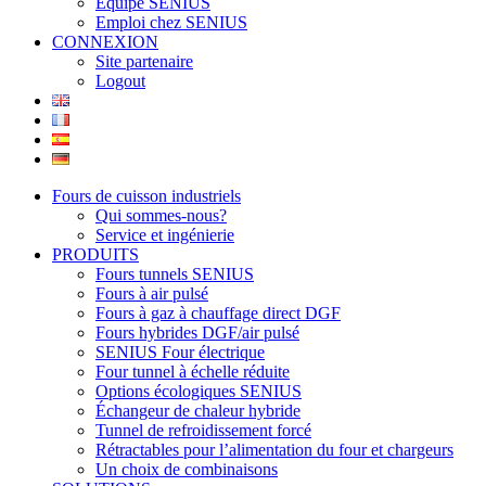
Équipe SENIUS
Emploi chez SENIUS
CONNEXION
Site partenaire
Logout
Fours de cuisson industriels
Qui sommes-nous?
Service et ingénierie
PRODUITS
Fours tunnels SENIUS
Fours à air pulsé
Fours à gaz à chauffage direct DGF
Fours hybrides DGF/air pulsé
SENIUS Four électrique
Four tunnel à échelle réduite
Options écologiques SENIUS
Échangeur de chaleur hybride
Tunnel de refroidissement forcé
Rétractables pour l’alimentation du four et chargeurs
Un choix de combinaisons