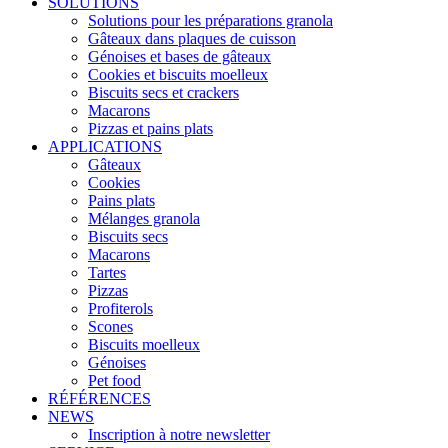
SOLUTIONS
Solutions pour les préparations granola
Gâteaux dans plaques de cuisson
Génoises et bases de gâteaux
Cookies et biscuits moelleux
Biscuits secs et crackers
Macarons
Pizzas et pains plats
APPLICATIONS
Gâteaux
Cookies
Pains plats
Mélanges granola
Biscuits secs
Macarons
Tartes
Pizzas
Profiterols
Scones
Biscuits moelleux
Génoises
Pet food
RÉFÉRENCES
NEWS
Inscription à notre newsletter