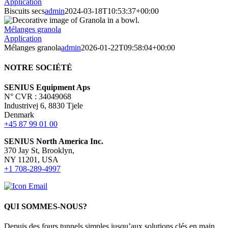
Application
Biscuits secs
admin
2024-03-18T10:53:37+00:00
Mélanges granola
Application
Mélanges granola
admin
2026-01-22T09:58:04+00:00
NOTRE SOCIÉTÉ
SENIUS Equipment Aps
N° CVR : 34049068
Industrivej 6, 8830 Tjele
Denmark
+45 87 99 01 00
SENIUS North America Inc
.
370 Jay St, Brooklyn,
NY 11201, USA
+1 708-289-4997
QUI SOMMES-NOUS?
Depuis des fours tunnels simples jusqu’aux solutions clés en main.