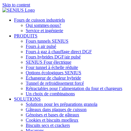
Skip to content
Fours de cuisson industriels
Qui sommes-nous?
Service et ingénierie
PRODUITS
Fours tunnels SENIUS
Fours à air pulsé
Fours à gaz à chauffage direct DGF
Fours hybrides DGF/air pulsé
SENIUS Four électrique
Four tunnel à échelle réduite
Options écologiques SENIUS
Échangeur de chaleur hybride
Tunnel de refroidissement forcé
Rétractables pour l’alimentation du four et chargeurs
Un choix de combinaisons
SOLUTIONS
Solutions pour les préparations granola
Gâteaux dans plaques de cuisson
Génoises et bases de gâteaux
Cookies et biscuits moelleux
Biscuits secs et crackers
Macarons