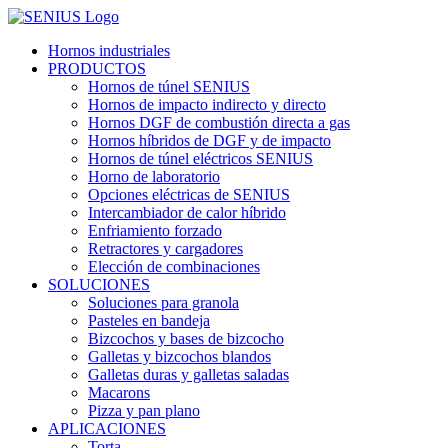
Skip
to
Hornos industriales
content
PRODUCTOS
Hornos de túnel SENIUS
Hornos de impacto indirecto y directo
Hornos DGF de combustión directa a gas
Hornos híbridos de DGF y de impacto
Hornos de túnel eléctricos SENIUS
Horno de laboratorio
Opciones eléctricas de SENIUS
Intercambiador de calor híbrido
Enfriamiento forzado
Retractores y cargadores
Elección de combinaciones
SOLUCIONES
Soluciones para granola
Pasteles en bandeja
Bizcochos y bases de bizcocho
Galletas y bizcochos blandos
Galletas duras y galletas saladas
Macarons
Pizza y pan plano
APLICACIONES
Torta