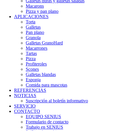
Galletas duras y galletas saladas
Macarons
Pizza y pan plano
APLICACIONES
Torta
Galletas
Pan plano
Granola
Galletas GranoHard
Macarrones
Tartas
Pizza
Profiteroles
Scones
Galletas blandas
Esponja
Comida para mascotas
REFERENCIAS
NOTICIAS
Suscripción al boletín informativo
SERVICIO
CONTACTO
EQUIPO SENIUS
Formulario de contacto
Trabajo en SENIUS