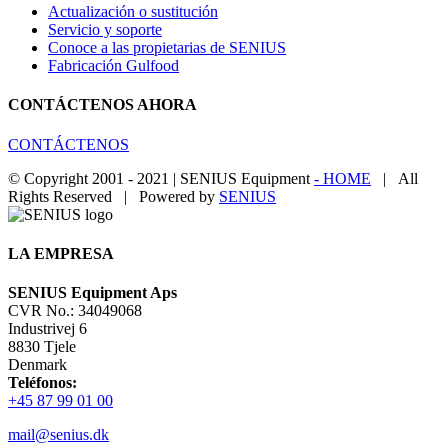
Actualización o sustitución
Servicio y soporte
Conoce a las propietarias de SENIUS
Fabricación Gulfood
CONTÁCTENOS AHORA
CONTÁCTENOS
© Copyright 2001 - 2021 | SENIUS Equipment
- HOME
| All
Rights Reserved | Powered by
SENIUS
Email
LinkedIn
YouTube
Toggle
Sliding
Bar
LA EMPRESA
Area
SENIUS Equipment Aps
CVR No.: 34049068
Industrivej 6
8830 Tjele
Denmark
Teléfonos:
+45 87 99 01 00
mail@senius.dk