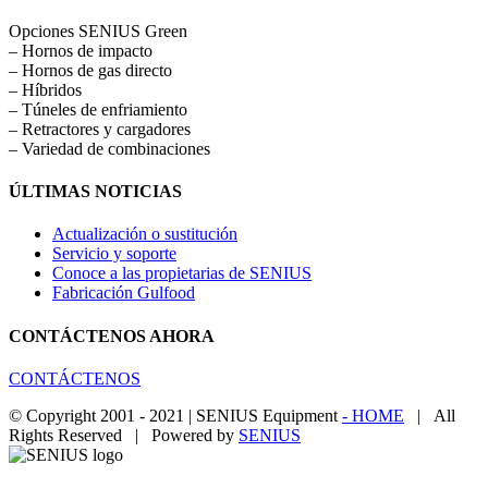
Opciones SENIUS Green
– Hornos de impacto
– Hornos de gas directo
– Híbridos
– Túneles de enfriamiento
– Retractores y cargadores
– Variedad de combinaciones
ÚLTIMAS NOTICIAS
Actualización o sustitución
Servicio y soporte
Conoce a las propietarias de SENIUS
Fabricación Gulfood
CONTÁCTENOS AHORA
CONTÁCTENOS
© Copyright 2001 - 2021 | SENIUS Equipment
- HOME
| All
Rights Reserved | Powered by
SENIUS
Email
LinkedIn
YouTube
Toggle
Sliding