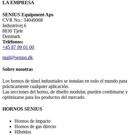
Bar
LA EMPRESA
Area
SENIUS Equipment Aps
CVR No.: 34049068
Industrivej 6
8830 Tjele
Denmark
Teléfonos:
+45 87 99 01 00
mail@senius.dk
Sobre nosotras
Los hornos de túnel industriales se instalan en todo el mundo para
prácticamente cualquier aplicación.
Las secciones del horno, de diseño modular, pueden combinarse y
optimizarse para los productos del mercado.
HORNOS SENIUS
Hornos de impacto
Hornos de gas directo
Híbridos