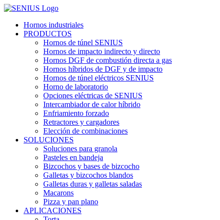
Skip
to
Hornos industriales
content
PRODUCTOS
Hornos de túnel SENIUS
Hornos de impacto indirecto y directo
Hornos DGF de combustión directa a gas
Hornos híbridos de DGF y de impacto
Hornos de túnel eléctricos SENIUS
Horno de laboratorio
Opciones eléctricas de SENIUS
Intercambiador de calor híbrido
Enfriamiento forzado
Retractores y cargadores
Elección de combinaciones
SOLUCIONES
Soluciones para granola
Pasteles en bandeja
Bizcochos y bases de bizcocho
Galletas y bizcochos blandos
Galletas duras y galletas saladas
Macarons
Pizza y pan plano
APLICACIONES
Torta