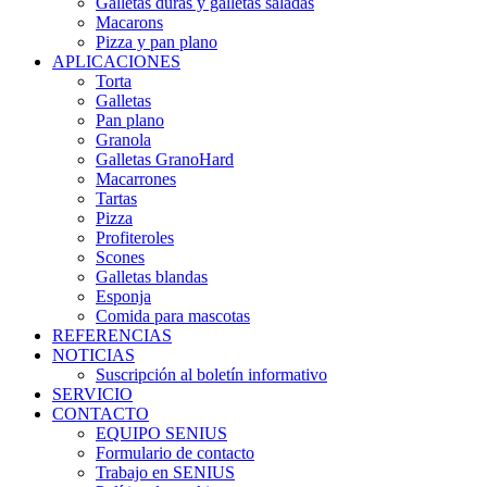
Galletas duras y galletas saladas
Macarons
Pizza y pan plano
APLICACIONES
Torta
Galletas
Pan plano
Granola
Galletas GranoHard
Macarrones
Tartas
Pizza
Profiteroles
Scones
Galletas blandas
Esponja
Comida para mascotas
REFERENCIAS
NOTICIAS
Suscripción al boletín informativo
SERVICIO
CONTACTO
EQUIPO SENIUS
Formulario de contacto
Trabajo en SENIUS