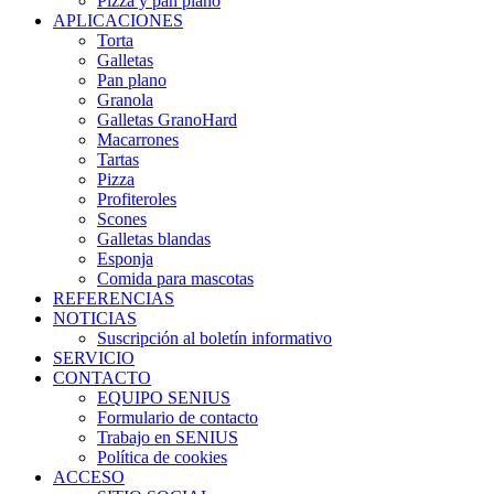
Pizza y pan plano
APLICACIONES
Torta
Galletas
Pan plano
Granola
Galletas GranoHard
Macarrones
Tartas
Pizza
Profiteroles
Scones
Galletas blandas
Esponja
Comida para mascotas
REFERENCIAS
NOTICIAS
Suscripción al boletín informativo
SERVICIO
CONTACTO
EQUIPO SENIUS
Formulario de contacto
Trabajo en SENIUS
Política de cookies
ACCESO