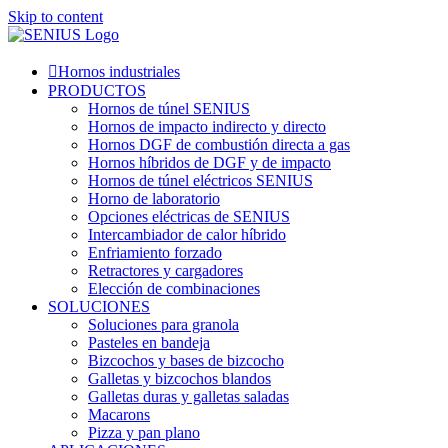
Skip to content
Hornos industriales
PRODUCTOS
Hornos de túnel SENIUS
Hornos de impacto indirecto y directo
Hornos DGF de combustión directa a gas
Hornos híbridos de DGF y de impacto
Hornos de túnel eléctricos SENIUS
Horno de laboratorio
Opciones eléctricas de SENIUS
Intercambiador de calor híbrido
Enfriamiento forzado
Retractores y cargadores
Elección de combinaciones
SOLUCIONES
Soluciones para granola
Pasteles en bandeja
Bizcochos y bases de bizcocho
Galletas y bizcochos blandos
Galletas duras y galletas saladas
Macarons
Pizza y pan plano