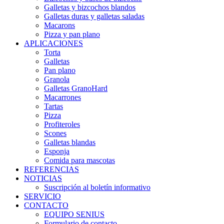
Galletas y bizcochos blandos
Galletas duras y galletas saladas
Macarons
Pizza y pan plano
APLICACIONES
Torta
Galletas
Pan plano
Granola
Galletas GranoHard
Macarrones
Tartas
Pizza
Profiteroles
Scones
Galletas blandas
Esponja
Comida para mascotas
REFERENCIAS
NOTICIAS
Suscripción al boletín informativo
SERVICIO
CONTACTO
EQUIPO SENIUS
Formulario de contacto