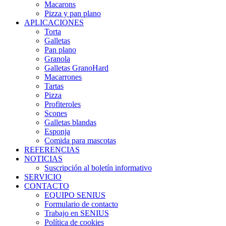
Macarons
Pizza y pan plano
APLICACIONES
Torta
Galletas
Pan plano
Granola
Galletas GranoHard
Macarrones
Tartas
Pizza
Profiteroles
Scones
Galletas blandas
Esponja
Comida para mascotas
REFERENCIAS
NOTICIAS
Suscripción al boletín informativo
SERVICIO
CONTACTO
EQUIPO SENIUS
Formulario de contacto
Trabajo en SENIUS
Política de cookies