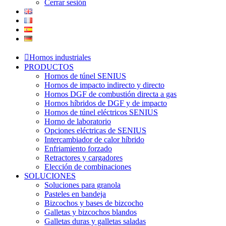
Cerrar sesión
Hornos industriales
PRODUCTOS
Hornos de túnel SENIUS
Hornos de impacto indirecto y directo
Hornos DGF de combustión directa a gas
Hornos híbridos de DGF y de impacto
Hornos de túnel eléctricos SENIUS
Horno de laboratorio
Opciones eléctricas de SENIUS
Intercambiador de calor híbrido
Enfriamiento forzado
Retractores y cargadores
Elección de combinaciones
SOLUCIONES
Soluciones para granola
Pasteles en bandeja
Bizcochos y bases de bizcocho
Galletas y bizcochos blandos
Galletas duras y galletas saladas