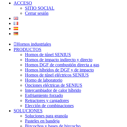
ACCESO
SITIO SOCIAL
Cerrar sesión
Hornos industriales
PRODUCTOS
Hornos de túnel SENIUS
Hornos de impacto indirecto y directo
Hornos DGF de combustión directa a gas
Hornos híbridos de DGF y de impacto
Hornos de túnel eléctricos SENIUS
Horno de laboratorio
Opciones eléctricas de SENIUS
Intercambiador de calor híbrido
Enfriamiento forzado
Retractores y cargadores
Elección de combinaciones
SOLUCIONES
Soluciones para granola
Pasteles en bandeja
Bizcochos y bases de bizcocho